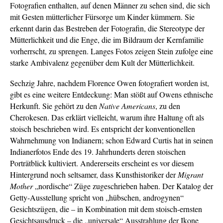
Fotografien enthalten, auf denen Männer zu sehen sind, die sich
mit Gesten mütterlicher Fürsorge um Kinder kümmern. Sie
erkennt darin das Bestreben der Fotografin, die Stereotype der
Mütterlichkeit und die Enge, die im Bildraum der Kernfamilie
vorherrscht, zu sprengen. Langes Fotos zeigen Stein zufolge eine
starke Ambivalenz gegenüber dem Kult der Mütterlichkeit.
Sechzig Jahre, nachdem Florence Owen fotografiert worden ist,
gibt es eine weitere Entdeckung: Man stößt auf Owens ethnische
Herkunft. Sie gehört zu den
Native Americans
, zu den
Cherokesen. Das erklärt vielleicht, warum ihre Haltung oft als
stoisch beschrieben wird. Es entspricht der konventionellen
Wahrnehmung von Indianern; schon Edward Curtis hat in seinen
Indianerfotos Ende des 19. Jahrhunderts deren stoischen
Porträtblick kultiviert. Andererseits erscheint es vor diesem
Hintergrund noch seltsamer, dass Kunsthistoriker der
Migrant
Mother
„nordische“ Züge zugeschrieben haben. Der Katalog der
Getty-Ausstellung spricht von „hübschen, androgynen“
Gesichtszügen, die – in Kombination mit dem stoisch-ernsten
Gesichtsausdruck – die „universale“ Ausstrahlung der Ikone