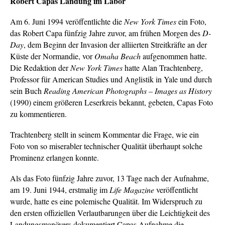
Robert Capas Landung im Labor
Am 6. Juni 1994 veröffentlichte die
New York Times
ein Foto,
das Robert Capa fünfzig Jahre zuvor, am frühen Morgen des
D-
Day
, dem Beginn der Invasion der alliierten Streitkräfte an der
Küste der Normandie, vor
Omaha Beach
aufgenommen hatte.
Die Redaktion der
New York Times
hatte Alan Trachtenberg,
Professor für American Studies und Anglistik in Yale und durch
sein Buch
Reading American Photographs – Images as History
(1990) einem größeren Leserkreis bekannt, gebeten, Capas Foto
zu kommentieren.
Trachtenberg stellt in seinem Kommentar die Frage, wie ein
Foto von so miserabler technischer Qualität überhaupt solche
Prominenz erlangen konnte.
Als das Foto fünfzig Jahre zuvor, 13 Tage nach der Aufnahme,
am 19. Juni 1944, erstmalig im
Life Magazine
veröffentlicht
wurde, hatte es eine polemische Qualität. Im Widerspruch zu
den ersten offiziellen Verlautbarungen über die Leichtigkeit des
Landungsmanövers dokumentiert Capas Aufnahme die