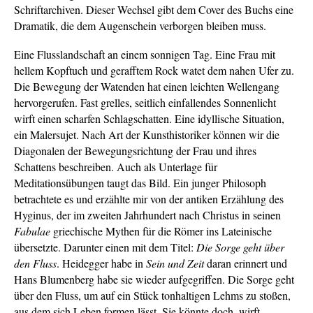
Schriftarchiven. Dieser Wechsel gibt dem Cover des Buchs eine
Dramatik, die dem Augenschein verborgen bleiben muss.
Eine Flusslandschaft an einem sonnigen Tag. Eine Frau mit
hellem Kopftuch und gerafftem Rock watet dem nahen Ufer zu.
Die Bewegung der Watenden hat einen leichten Wellengang
hervorgerufen. Fast grelles, seitlich einfallendes Sonnenlicht
wirft einen scharfen Schlagschatten. Eine idyllische Situation,
ein Malersujet. Nach Art der Kunsthistoriker können wir die
Diagonalen der Bewegungsrichtung der Frau und ihres
Schattens beschreiben. Auch als Unterlage für
Meditationsübungen taugt das Bild. Ein junger Philosoph
betrachtete es und erzählte mir von der antiken Erzählung des
Hyginus, der im zweiten Jahrhundert nach Christus in seinen
Fabulae
griechische Mythen für die Römer ins Lateinische
übersetzte. Darunter einen mit dem Titel:
Die Sorge geht über
den Fluss
. Heidegger habe in
Sein und Zeit
daran erinnert und
Hans Blumenberg habe sie wieder aufgegriffen. Die Sorge geht
über den Fluss, um auf ein Stück tonhaltigen Lehms zu stoßen,
aus dem sich Leben formen lässt. Sie könnte doch, wirft