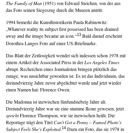
The Family of Man
(1951) von Edward Steichen, von der aus
das Foto seinen Siegeszug durch die Museen antritt.
1994 bemerkt die Kunsthistorikerin Paula Rabinowitz:
„Whatever reality its subject first possessed has been drained
13
away and the image became an icon.“
Bald darauf erscheint
Dorothea Langes Foto auf einer US-Briefmarke.
Das Blatt der Zeitlosigkeit wendet sich indessen schon 1978 mit
einem Artikel der Associated Press in der
Los Angeles Times
abrupt. Recherchen eines Journalisten bringen plötzlich das
zutage, was unsichtbar geworden ist. Es ist das Individuum, das
dreiundvierzig Jahre zuvor abgelichtet wurde und jetzt wieder
einen Namen hat: Florence Owen.
Die Madonna ist inzwischen fünfundsiebzig Jahre alt.
Dreiundvierzig Jahre war sie eine stumme Ikone gewesen, jetzt
spricht
Florence Thompson, wie sie inzwischen heißt. Die
Reportage trägt den Titel
Can’t Get a Penny – Famed Photo’s
14
Subject Feels She’s Exploited
.
Dazu ein Foto, das sie 1978 in