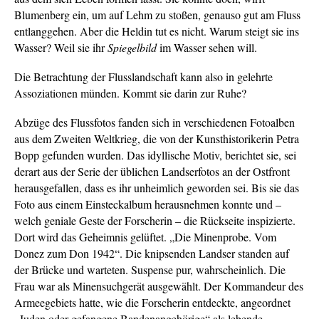
Blumenberg ein, um auf Lehm zu stoßen, genauso gut am Fluss
entlanggehen. Aber die Heldin tut es nicht. Warum steigt sie ins
Wasser? Weil sie ihr
Spiegelbild
im Wasser sehen will.
Die Betrachtung der Flusslandschaft kann also in gelehrte
Assoziationen münden. Kommt sie darin zur Ruhe?
Abzüge des Flussfotos fanden sich in verschiedenen Fotoalben
aus dem Zweiten Weltkrieg, die von der Kunsthistorikerin Petra
Bopp gefunden wurden. Das idyllische Motiv, berichtet sie, sei
derart aus der Serie der üblichen Landserfotos an der Ostfront
herausgefallen, dass es ihr unheimlich geworden sei. Bis sie das
Foto aus einem Einsteckalbum herausnehmen konnte und –
welch geniale Geste der Forscherin – die Rückseite inspizierte.
Dort wird das Geheimnis gelüftet. „Die Minenprobe. Vom
Donez zum Don 1942“. Die knipsenden Landser standen auf
der Brücke und warteten. Suspense pur, wahrscheinlich. Die
Frau war als Minensuchgerät ausgewählt. Der Kommandeur des
Armeegebiets hatte, wie die Forscherin entdeckte, angeordnet
„Juden oder gefangene Bandenangehörige“ als lebende