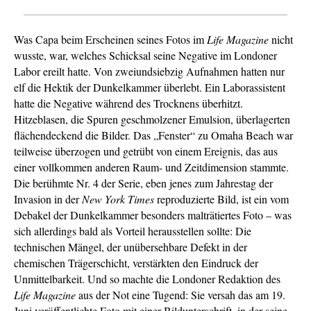
Was Capa beim Erscheinen seines Fotos im
Life Magazine
nicht
wusste, war, welches Schicksal seine Negative im Londoner
Labor ereilt hatte. Von zweiundsiebzig Aufnahmen hatten nur
elf die Hektik der Dunkelkammer überlebt. Ein Laborassistent
hatte die Negative während des Trocknens überhitzt.
Hitzeblasen, die Spuren geschmolzener Emulsion, überlagerten
flächendeckend die Bilder. Das „Fenster“ zu Omaha Beach war
teilweise überzogen und getrübt von einem Ereignis, das aus
einer vollkommen anderen Raum- und Zeitdimension stammte.
Die berühmte Nr. 4 der Serie, eben jenes zum Jahrestag der
Invasion in der
New York Times
reproduzierte Bild, ist ein vom
Debakel der Dunkelkammer besonders malträtiertes Foto – was
sich allerdings bald als Vorteil herausstellen sollte: Die
technischen Mängel, der unübersehbare Defekt in der
chemischen Trägerschicht, verstärkten den Eindruck der
Unmittelbarkeit. Und so machte die Londoner Redaktion des
Life Magazine
aus der Not eine Tugend: Sie versah das am 19.
Juni veröffentlichte Foto mit einer Bildunterschrift, in der seine