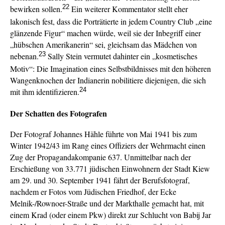
22
bewirken sollen.
Ein weiterer Kommentator stellt eher
lakonisch fest, dass die Porträtierte in jedem Country Club „eine
glänzende Figur“ machen würde, weil sie der Inbegriff einer
„hübschen Amerikanerin“ sei, gleichsam das Mädchen von
23
nebenan.
Sally Stein vermutet dahinter ein „kosmetisches
Motiv“: Die Imagination eines Selbstbildnisses mit den höheren
Wangenknochen der Indianerin nobilitiere diejenigen, die sich
24
mit ihm identifizieren.
Der Schatten des Fotografen
Der Fotograf Johannes Hähle führte von Mai 1941 bis zum
Winter 1942/43 im Rang eines Offiziers der Wehrmacht einen
Zug der Propagandakompanie 637. Unmittelbar nach der
Erschießung von 33.771 jüdischen Einwohnern der Stadt Kiew
am 29. und 30. September 1941 fährt der Berufsfotograf,
nachdem er Fotos vom Jüdischen Friedhof, der Ecke
Melnik-/Rownoer-Straße und der Markthalle gemacht hat, mit
einem Krad (oder einem Pkw) direkt zur Schlucht von Babij Jar