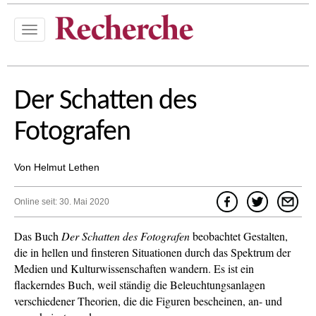
T
o
g
g
l
Der Schatten des
e
n
Fotografen
a
v
i
Von Helmut Lethen
g
a
t
Online seit: 30. Mai 2020
i
o
Das Buch
Der Schatten des Fotografen
beobachtet Gestalten,
n
die in hellen und finsteren Situationen durch das Spektrum der
Medien und Kulturwissenschaften wandern. Es ist ein
flackerndes Buch, weil ständig die Beleuchtungsanlagen
verschiedener Theorien, die die Figuren bescheinen, an- und