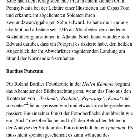
Kurz nach dem Krieg stieß eine Frau in einem kleinen Ort in
Pennsylvania bei der Lektüre einer Illustrierten auf Capas Foto
und erkannte im abgelichteten Soldaten ihren
zweiundzwanzigjährigen Sohn Edward. Er hatte die Landung
überlebt und arbeitete seit 1946 als Mitarbeiter verschiedener
Sozialhilfeorganisationen in Atlanta. Noch heute wundere sich
Edward darüber, dass ein Fotograf es riskierte habe, den heiklen
Augenblick der im Abwehrfeuer stagnierenden Landung am
Strand der Normandie festzuhalten.
Barthes Punctum
Für Roland Barthes Fototheorie in der
Hellen Kammer
beginnt
das Abenteuer der Bildbetrachtung erst, wenn das Foto aus den
Kontexten von „
‚Technik‘
,
‚Realität‘
,
‚Reportage‘
,
‚Kunst‘
und
4
so weiter“
herausgerissen wird und etwas Unvorhergesehenes
passiert: Ein einzelner Punkt der Fotooberfläche durchbricht wie
ein „Stich“ die Oberfläche und trifft den Betrachter. Mitten in
der Analyse der Struktur des Fotos überfällt ihn ein
punctum
. Es
muss nicht spontan geschehen; es kann während des