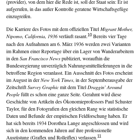
(provider), von dem hier die Rede ist, soll der Staat sein: Er ist
aufgerufen, in das außer Kontrolle geratene Wirtschaftsgefüge
einzugreifen.
Die Karriere des Fotos mit dem offiziellen Titel
Migrant Mother,
10
Nipomo, California, 1936
verläuft rasant.
Bereits vier Tage
nach den Aufnahmen am 6. März 1936 werden zwei Varianten
im Rahmen einer Reportage über ein Lager von Wanderarbeitern
in den
San Francisco News
publiziert, woraufhin die
Bundesregierung unverzüglich Nahrungsmittellieferungen in die
betroffene Region veranlasst. Ein Ausschnitt des Fotos erscheint
im August in der
New York Times
, in der Septemberausgabe der
Zeitschrift
Survey Graphic
mit dem Titel
Draggin’ Around
People
füllt es schon eine ganze Seite. Gerahmt wird diese
Geschichte von Artikeln des Ökonomieprofessors Paul Schuster
Taylor, für den Fotografien den gleichen Rang wie statistische
Daten und Befunde der empirischen Feldforschung haben. Er
hat sich bereits 1934 Dorothea Lange angeschlossen und wird
sich in den kommenden Jahren auf ihre professionelle
11
Ausrüstung (Graflex und Rolleiflex) verlassen.