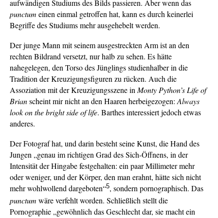
aufwändigen Studiums des Bilds passieren. Aber wenn das
punctum
einen einmal getroffen hat, kann es durch keinerlei
Begriffe des Studiums mehr ausgehebelt werden.
Der junge Mann mit seinem ausgestreckten Arm ist an den
rechten Bildrand versetzt, nur halb zu sehen. Es hätte
nahegelegen, den Torso des Jünglings studienhalber in die
Tradition der Kreuzigungsfiguren zu rücken. Auch die
Assoziation mit der Kreuzigungsszene in
Monty Python’s Life of
Brian
scheint mir nicht an den Haaren herbeigezogen:
Always
look on the bright side of life
. Barthes interessiert jedoch etwas
anderes.
Der Fotograf hat, und darin besteht seine Kunst, die Hand des
Jungen „genau im richtigen Grad des Sich-Öffnens, in der
Intensität der Hingabe festgehalten: ein paar Millimeter mehr
oder weniger, und der Körper, den man erahnt, hätte sich nicht
5
mehr wohlwollend dargeboten“
, sondern pornographisch. Das
punctum
wäre verfehlt worden. Schließlich stellt die
Pornographie „gewöhnlich das Geschlecht dar, sie macht ein