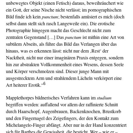
unbewegtes Objekt (einen Fetisch) daraus, beweihräuchert wie
ein Gott, der seine Nische nicht verlässt; im pornographischen
Bild finde ich kein
punctum
; bestenfalls amüsiert es mich (doch
selbst dann stellt sich rasch Langeweile ein). Die erotische
Photographie hingegen macht das Geschlecht nicht zum
zentralen Gegenstand […] Das
punctum
ist mithin eine Art von
subtilem Abseits, als führe das Bild das Verlangen über das
hinaus, was es erkennen lässt: nicht nur dem ‚Rest‘ der
Nacktheit, nicht nur einer imaginären Praxis entgegen, sondern
hin zur abstrakten Vollkommenheit eines Wesens, dessen Seele
und Körper verschmolzen sind. Dieser junge Mann mit
ausgestrecktem Arm und strahlendem Lächeln verkörpert eine
6
Art heiterer Erotik.“
Mapplethorpes bildnerisches Verfahren kann im
studium
begriffen werden: auffallend vor allem der raffinierte Schnitt
durch Haarschopf, Augenbrauen, Backenknochen, Brustkorb
und den Fingernagel des Zeigefingers, der den Kontakt zum
Michelangelo-Finger abfängt. Aber nur in der Hand konzentriert
sich für Barthes die Gewissheit, die besticht. Wer – wie er –