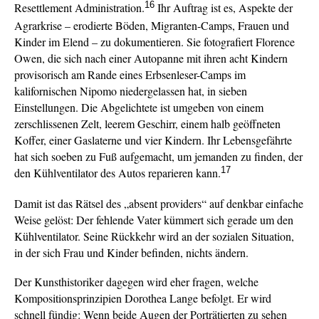
16
Resettlement Administration.
Ihr Auftrag ist es, Aspekte der
Agrarkrise – erodierte Böden, Migranten-Camps, Frauen und
Kinder im Elend – zu dokumentieren. Sie fotografiert Florence
Owen, die sich nach einer Autopanne mit ihren acht Kindern
provisorisch am Rande eines Erbsenleser-Camps im
kalifornischen Nipomo niedergelassen hat, in sieben
Einstellungen. Die Abgelichtete ist umgeben von einem
zerschlissenen Zelt, leerem Geschirr, einem halb geöffneten
Koffer, einer Gaslaterne und vier Kindern. Ihr Lebensgefährte
hat sich soeben zu Fuß aufgemacht, um jemanden zu finden, der
17
den Kühlventilator des Autos reparieren kann.
Damit ist das Rätsel des „absent providers“ auf denkbar einfache
Weise gelöst: Der fehlende Vater kümmert sich gerade um den
Kühlventilator. Seine Rückkehr wird an der sozialen Situation,
in der sich Frau und Kinder befinden, nichts ändern.
Der Kunsthistoriker dagegen wird eher fragen, welche
Kompositionsprinzipien Dorothea Lange befolgt. Er wird
schnell fündig: Wenn beide Augen der Porträtierten zu sehen