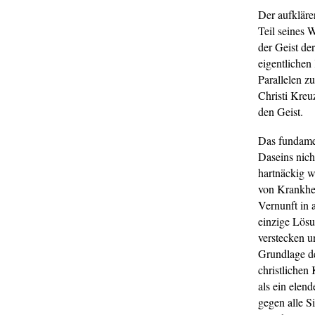
Der aufkläre
Teil seines 
der Geist de
eigentlichen
Parallelen z
Christi Kreu
den Geist.
Das fundamen
Daseins nich
hartnäckig w
von Krankhei
Vernunft in a
einzige Lösu
verstecken u
Grundlage de
christlichen
als ein elen
gegen alle S