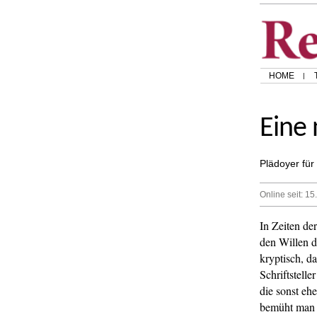
HOME
Eine
Plädoyer für
Online seit: 1
In Zeiten de
den Willen d
kryptisch, d
Schriftstelle
die sonst eh
bemüht man z