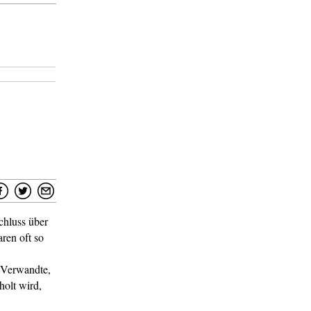
chluss über
aren oft so
e Verwandte,
holt wird,