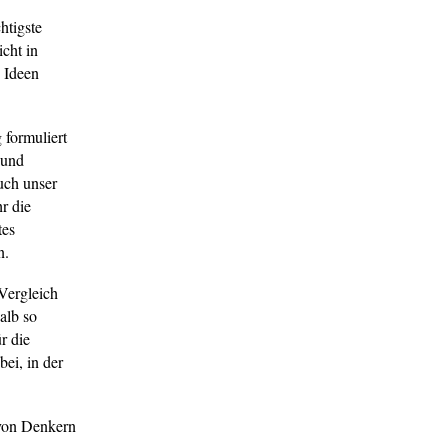
htigste
icht in
 Ideen
 formuliert
 und
uch unser
r die
tes
n.
 Vergleich
alb so
r die
bei, in der
 von Denkern