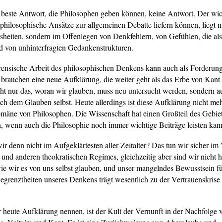
e beste Antwort, die Philosophen geben können, keine Antwort. Der wic
 philosophische Ansätze zur allgemeinen Debatte liefern können, liegt n
heiten, sondern im Offenlegen von Denkfehlern, von Gefühlen, die als
nd von unhinterfragten Gedankenstrukturen.
orensische Arbeit des philosophischen Denkens kann auch als Forderung
brauchen eine neue Aufklärung, die weiter geht als das Erbe von Kant
cht nur das, woran wir glauben, muss neu untersucht werden, sondern a
ch dem Glauben selbst. Heute allerdings ist diese Aufklärung nicht meh
mäne von Philosophen. Die Wissenschaft hat einen Großteil des Gebie
wenn auch die Philosophie noch immer wichtige Beiträge leisten kan
ir denn nicht im Aufgeklärtesten aller Zeitalter? Das tun wir sicher im
 und anderen theokratischen Regimes, gleichzeitig aber sind wir nicht h
wie wir es von uns selbst glauben, und unser mangelndes Bewusstsein fü
Begrenztheiten unseres Denkens trägt wesentlich zu der Vertrauenskrise 
 heute Aufklärung nennen, ist der Kult der Vernunft in der Nachfolge