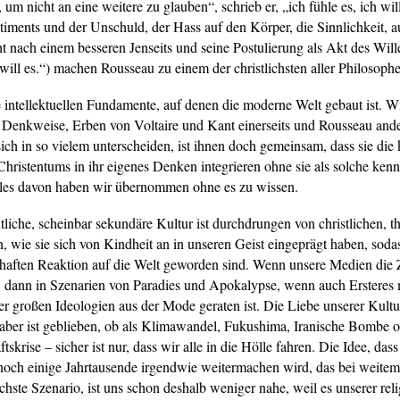
, um nicht an eine weitere zu glauben“, schrieb er, „ich fühle es, ich wil
timents und der Unschuld, der Hass auf den Körper, die Sinnlichkeit, a
t nach einem besseren Jenseits und seine Postulierung als Akt des Will
 will es.“) machen Rousseau zu einem der christlichsten aller Philosoph
e intellektuellen Fundamente, auf denen die moderne Welt gebaut ist. Wi
 Denkweise, Erben von Voltaire und Kant einerseits und Rousseau ander
ich in so vielem unterscheiden, ist ihnen doch gemeinsam, dass sie die 
Christentums in ihr eigenes Denken integrieren ohne sie als solche kenn
les davon haben wir übernommen ohne es zu wissen.
tliche, scheinbar sekundäre Kultur ist durchdrungen von christlichen, t
 wie sie sich von Kindheit an in unseren Geist eingeprägt haben, sodas
exhaften Reaktion auf die Welt geworden sind. Wenn unsere Medien die
n, dann in Szenarien von Paradies und Apokalypse, wenn auch Ersteres
r großen Ideologien aus der Mode geraten ist. Die Liebe unserer Kultu
ber ist geblieben, ob als Klimawandel, Fukushima, Iranische Bombe o
tskrise – sicher ist nur, dass wir alle in die Hölle fahren. Die Idee, dass
och einige Jahrtausende irgendwie weitermachen wird, das bei weitem
chste Szenario, ist uns schon deshalb weniger nahe, weil es unserer rel