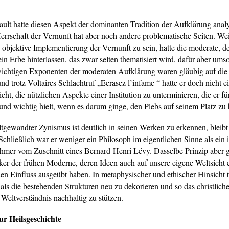
ult hatte diesen Aspekt der dominanten Tradition der Aufklärung analy
errschaft der Vernunft hat aber noch andere problematische Seiten. We
e objektive Implementierung der Vernunft zu sein, hatte die moderate, de
in Erbe hinterlassen, das zwar selten thematisiert wird, dafür aber ums
wichtigen Exponenten der moderaten Aufklärung waren gläubig auf die 
und trotz Voltaires Schlachtruf „Ecrasez l’infame “ hatte er doch nicht
cht, die nützlichen Aspekte einer Institution zu unterminieren, die er fü
und wichtig hielt, wenn es darum ginge, den Plebs auf seinem Platz zu 
ltgewandter Zynismus ist deutlich in seinen Werken zu erkennen, bleibt
chließlich war er weniger ein Philosoph im eigentlichen Sinne als ein i
mer vom Zuschnitt eines Bernard-Henri Lévy. Dasselbe Prinzip aber gi
er der frühen Moderne, deren Ideen auch auf unsere eigene Weltsicht 
en Einfluss ausgeübt haben. In metaphysischer und ethischer Hinsicht t
als die bestehenden Strukturen neu zu dekorieren und so das christliche
 Weltverständnis nachhaltig zu stützen.
ur Heilsgeschichte