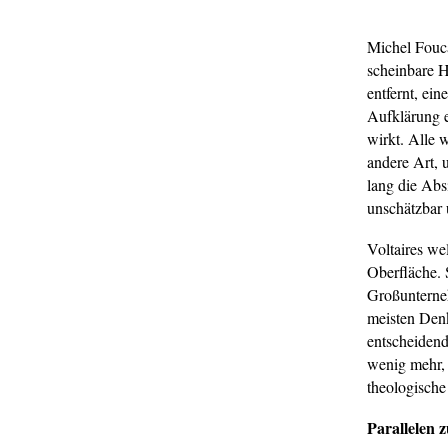
Michel Fouca
scheinbare H
entfernt, ein
Aufklärung e
wirkt. Alle 
andere Art, 
lang die Absi
unschätzbar 
Voltaires we
Oberfläche. S
Großunterneh
meisten Denk
entscheidend
wenig mehr, 
theologische
Parallelen z