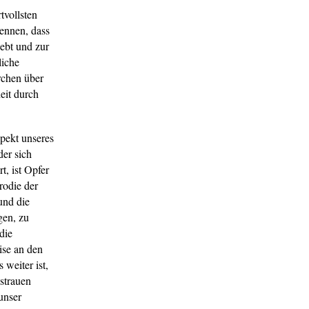
tvollsten
kennen, dass
hebt und zur
liche
rchen über
eit durch
spekt unseres
der sich
t, ist Opfer
rodie der
und die
gen, zu
die
ise an den
 weiter ist,
strauen
unser