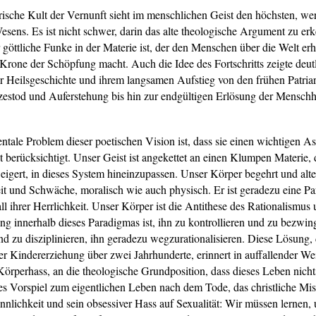
rische Kult der Vernunft sieht im menschlichen Geist den höchsten, wer
Wesens. Es ist nicht schwer, darin das alte theologische Argument zu er
r göttliche Funke in der Materie ist, der den Menschen über die Welt er
 Krone der Schöpfung macht. Auch die Idee des Fortschritts zeigte deut
ur Heilsgeschichte und ihrem langsamen Aufstieg von den frühen Patria
zestod und Auferstehung bis hin zur endgültigen Erlösung der Menschh
tale Problem dieser poetischen Vision ist, dass sie einen wichtigen A
t berücksichtigt. Unser Geist ist angekettet an einen Klumpen Materie, 
eigert, in dieses System hineinzupassen. Unser Körper begehrt und alter
t und Schwäche, moralisch wie auch physisch. Er ist geradezu eine Pa
ll ihrer Herrlichkeit. Unser Körper ist die Antithese des Rationalismus 
ng innerhalb dieses Paradigmas ist, ihn zu kontrollieren und zu bezwin
nd zu disziplinieren, ihn geradezu wegzurationalisieren. Diese Lösung, 
r Kindererziehung über zwei Jahrhunderte, erinnert in auffallender We
 Körperhass, an die theologische Grundposition, dass dieses Leben nichts
des Vorspiel zum eigentlichen Leben nach dem Tode, das christliche Mis
innlichkeit und sein obsessiver Hass auf Sexualität: Wir müssen lernen, 