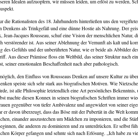
eren Idealen aufzuopfern, wir müssen leiden, um erlöst zu werden, Sch
uspekt.
ur die Rationalisten des 18. Jahrhunderts hinterließen uns den vergiftet
n Denkens als Trinkgefäß und eine dünne Hostie als Nahrung. Der geis
, Jean-Jacques Rousseau, schuf eine Vision der menschlichen Natur, d
h verstörender ist. Aus seiner Ablehnung der Vernunft als kalt und korr
g des Gefühls und der unberührten Natur, wie er beide als Abbilder des
iff. Aus dieser Prämisse floss ein Weltbild, das seiner Struktur nach ei
ist, seiner emotionalen Beschaffenheit nach aber pathologisch.
möglich, den Einfluss von Rousseaus Denken auf unsere Kultur zu übe
enken speiste sich sehr stark aus biografischen Motiven. Wie Nietzsche
rde, ist alle Philosophie letztendlich eine Art persönliches Bekenntnis,
bst machte diesen Konnex in seinen biografischen Schriften immer wie
auen gegenüber von tiefer Ambivalenz und angewidert von seiner eig
ar er davon überzeugt, dass das Böse mit der Pubertät in die Welt komm
chen, einander auszustechen um Mädchen zu imponieren, und die Stär
eginnen, die anderen zu dominieren und zu unterdrücken. Er selbst fühl
ichen Körper gefangen und sehnte sich nach Erlösung. „Ich habe zu viel