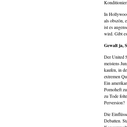
Konditionier
In Hollywood
als obszön, 
ist es augen
wird. Gibt es
Gewalt ja, 
Der United S
meistens Jun
kaufen, in d
extremen Qua
Ein amerikan
Pornoheft zu
zu Tode folte
Perversion?
Die Einflüss
Debatten. St