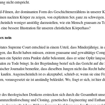
ung nicht entspricht.
-Filmen, der dominanten Form des Geschichtenerzählens in unserer Kul
einen nackten Körper zu zeigen, von explizitem Sex ganz zu schweigen.
scheinlich weniger anstößig darzustellen, wie ein Mensch grausam zu To
 eine bessere Illustration für unseren christlichen Körperhass?
Sex nein
tates Supreme Court entschied in einem Urteil, dass Minderjährige, in 
gen, das Recht haben müssen, extrem grausame und gewalttätige Comp
enen ein Spieler extra Punkte dafür bekommt, dass er seine Opfer langs
len zu Tode bringt. In der Begründung berief sich das Gericht auf die 
ischer Journalist bemerkte, dass dieselben Jungen nicht das Recht habe
 kaufen. Augenscheinlich ist es akzeptabel, schrieb er, wenn sie eine F
rn, vorausgesetzt sie ist anständig bekleidet. Wo, fragt er sich, ist hier d
e des theologischen Denkens erstrecken sich durch die Gesamtheit unse
ammzellenforschung und Cloning, genetisches Engineering und Euthana