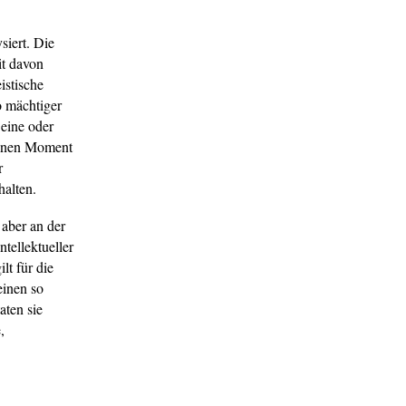
siert. Die
it davon
istische
o mächtiger
eine oder
 einen Moment
r
halten.
 aber an der
ntellektueller
lt für die
einen so
aten sie
,