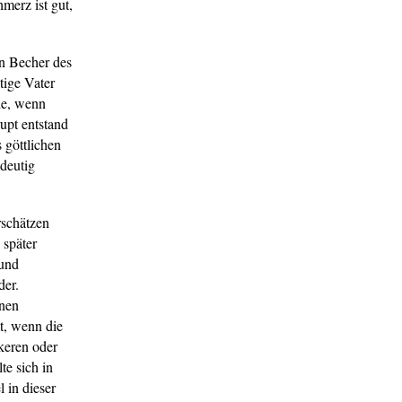
merz ist gut,
en Becher des
tige Vater
ie, wenn
upt entstand
 göttlichen
ndeutig
rschätzen
 später
 und
der.
enen
t, wenn die
keren oder
te sich in
 in dieser