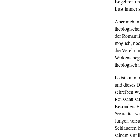
Begehren uns
Lust immer s
Aber nicht n
theologische
der Romantik
möglich, noc
die Verehrun
Wirkens begr
theologisch 
Es ist kaum 
und dieses D
schreiben wü
Rousseau sel
Besonders Fr
Sexualität w
Jungen versu
Schlaueren b
seinem sinnl