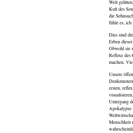
Welt gelitten
Kult des Sen
die Sehnsuch
fühle es, ich
Dies sind di
Erben dieser
Obwohl sie s
Reflexe des 
machen. Vie
Unsere öffen
Denkmustern,
ersten, refl
visualisiere
Untergang de
Apokalypse a
Weltwirtschaf
Menschheit n
wahrscheinli