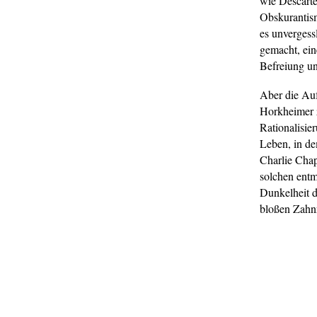
wie Descarte
Obskurantis
es unvergess
gemacht, ein
Befreiung un
Aber die Auf
Horkheimer z
Rationalisie
Leben, in de
Charlie Cha
solchen entm
Dunkelheit d
bloßen Zahnr