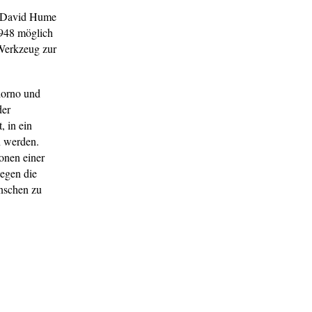
e David Hume
1948 möglich
 Werkzeug zur
dorno und
der
, in ein
n werden.
onen einer
gegen die
enschen zu