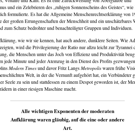
s, Voltaire und Kant. Es ist eine Zurückweisung von Aberglaube und
mus und ein Zelebrieren des „ruhigen Sonnenscheins des Geistes“, wi
lich formulierte. Es hat die Allgemeine Menschenrechtserklärung von 
e der großen Errungenschaften der Menschheit und ein unschätzbares
d zum Schutz bedrohter und benachteiligter Gruppen und Individuen.
klärung, wie wir sie kennen, hat auch andere, dunklere Seiten. Wie A
eigten, wird die Privilegierung der Ratio nur allzu leicht zur Tyrannei 
rung, die Menschen unter das Joch von Effizienz und Produktivität beugt
m jede Minute und jeder Atemzug in den Dienst des Profits gezwunge
plins
Modern Times
und davor Fritz Langs
Metropolis
waren frühe Visi
enschlichten Welt, in der die Vernunft aufgehört hat, ein Verbündeter 
er Seele zu sein und stattdessen zu einem Despot geworden ist, der M
ädern in einer riesigen Maschine macht.
Alle wichtigen Exponenten der moderaten
Aufklärung waren gläubig, auf die eine oder andere
Art.