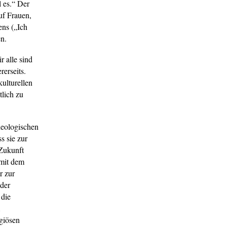
l es.“ Der
uf Frauen,
ens („Ich
en.
r alle sind
erseits.
kulturellen
tlich zu
heologischen
s sie zur
 Zukunft
 mit dem
r zur
der
 die
igiösen