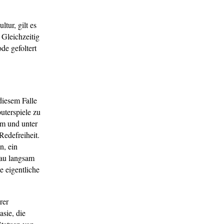
tur, gilt es
 Gleichzeitig
de gefoltert
diesem Falle
uterspiele zu
am und unter
Redefreiheit.
n, ein
rau langsam
ie eigentliche
rer
sie, die