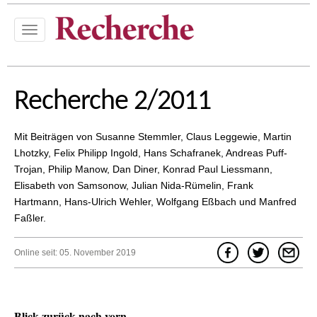
T
o
g
g
l
Recherche 2/2011
e
n
a
Mit Beiträgen von Susanne Stemmler, Claus Leggewie, Martin
v
Lhotzky, Felix Philipp Ingold, Hans Schafranek, Andreas Puff-
i
Trojan, Philip Manow, Dan Diner, Konrad Paul Liessmann,
g
Elisabeth von Samsonow, Julian Nida-Rümelin, Frank
a
t
Hartmann, Hans-Ulrich Wehler, Wolfgang Eßbach und Manfred
i
Faßler.
o
n
Online seit: 05. November 2019
Blick zurück nach vorn